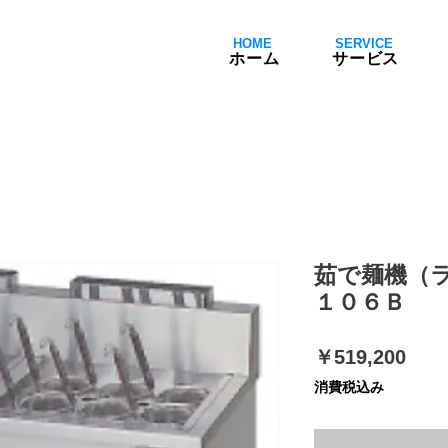
HOME
SERVICE
ホーム
サービス
茹で麺機（
１０６Ｂ
価
￥519,200
格
消費税込み