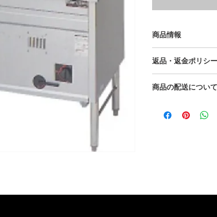
商品情報
＜型式＞ MRK-106
返品・返金ポリシ
＜外形寸法（ｍｍ）＞100
＜鍋（槽）数＞ 2
原則返品はお受け
＜カゴ数＞ 4+6
商品の配送につい
但し運送事故・初
＜槽水量（リットル）
せください。
こちらの商品は、
＜ガス消費量＞
離島の場合は、別
都市ガス 27.9kw 240
すので、ご質問く
ＬＰガス 27.9kw 2.0
＜ガス接続口＞ 都市ガ
ＬＰガス 15A×2
＜排水口＞ 25A×2