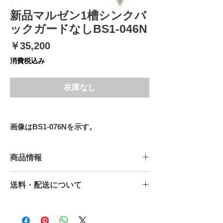
新品マルゼン1槽シンクバ
ックガードなしBS1-046N
価
￥35,200
格
消費税込み
在庫なし
画像はBS1-076Nを示す。
商品情報
新品1槽シンクBS1-046Nバックガード無
送料・配送について
し詳細は下記の通りになります。
型式 BS1-046N
送料無料になります。
外寸寸法W450×D600×H800
北海道・沖縄については送料が別途掛か