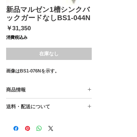
新品マルゼン1槽シンクバ
ックガードなしBS1-044N
価
￥31,350
格
消費税込み
在庫なし
画像はBS1-076Nを示す。
商品情報
新品マルゼン1槽シンクバックガードなし
送料・配送について
BS1-044N詳細は下記の通りになります。
型式 BS1-044N
送料無料となります。
外寸寸法（ｍｍ） 幅450×奥行450×高さ
北海道・沖縄については送料が別途掛か
800
りますのでお問い合わせください。