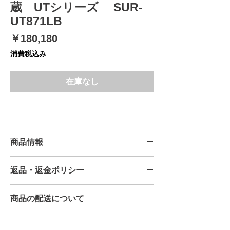
蔵 UTシリーズ SUR-
UT871LB
価
￥180,180
格
消費税込み
在庫なし
商品情報
外形寸法：W800×D750×H800mm
返品・返金ポリシー
内形寸法：W520×D647×H629mm
定格内容積：209L
原則返品はお受けできません。
材質
商品の配送について
但し運送事故・初期不良に関しましては
［側面・前面・テーブル］ステンレス鋼
お問い合わせください。
板
こちらの商品は、送料無料となります。
［天面・底面・後面］亜鉛メッキ鋼板
離島の場合は、別途送料をいただく場合