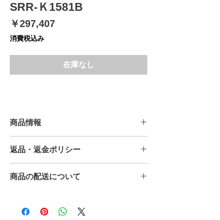
SRR-Ｋ1581B
価
￥297,407
格
消費税込み
在庫なし
商品情報
外形
W1460×D800×H1950mm※
返品・返金ポリシー
寸法
原則返品はお受けできません。
商品の配送について
内形
W1360×D700×H1450mm
但し運送事故・初期不良に関しましては
寸法
お問い合わせください。
こちらの商品は、送料無料となります。
離島の場合は、別途送料をいただく場合
定格
1343L
もございますので、ご質問ください。