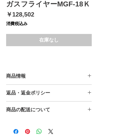
ガスフライヤーMGF-18Ｋ
価
￥128,502
格
消費税込み
在庫なし
商品情報
＜型 式＞ MGF-18Ｋ
返品・返金ポリシー
＜外形寸法（ｍｍ）＞間口430奥行600高
さ800バック150
原則返品はお受けできません。
１槽式 油量(18リットル）
商品の配送について
但し運送事故・初期不良に関しましては
＜ガス消費量＞ 都市ガス8.72kW
お問い合わせください。
7500kcal/h ガス接続口15A ＬＰガス
こちらの商品は、送料無料となります。
8.72kw0.62kg/h ガス接続口15A
離島の場合は、別途送料をいただく場合
もございますので、ご質問ください。